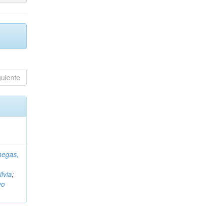
guiente
negas,
ilvia
;
vo