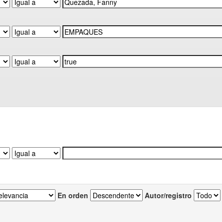
En orden
Autor/registro