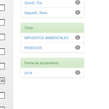
Quindi, Toa
1
Saquisilí, Silvia
1
Título
IMPUESTOS AMBIENTALES
1
RESIDUOS
1
Fecha de lanzamiento
2018
1