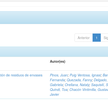
Anterior
1
Si
Autor(es)
tión de residuos de envases
Pinos, Juan
;
Puig Ventosa, Ignasi
;
Ba
Fernanda
;
Quezada, Fanny
;
Delgado,
Gabriela
;
Orellana, Nataly
;
Saquisilí, S
Quindi, Toa
;
Chacón Vintimilla, Gusta
Javier