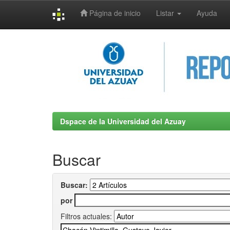
Página de inicio
Listar
Ayuda
Skip
navigation
Dspace de la Universidad del Azuay
Buscar
Buscar:
por
Filtros actuales: