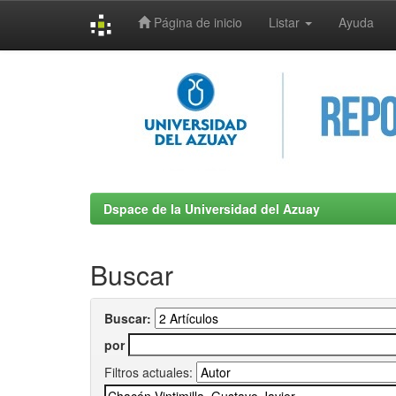
Página de inicio
Listar
Ayuda
Skip
navigation
Dspace de la Universidad del Azuay
Buscar
Buscar:
por
Filtros actuales: