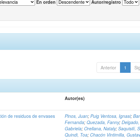
En orden
Autor/registro
Anterior
1
Si
Autor(es)
tión de residuos de envases
Pinos, Juan
;
Puig Ventosa, Ignasi
;
Ba
Fernanda
;
Quezada, Fanny
;
Delgado,
Gabriela
;
Orellana, Nataly
;
Saquisilí, S
Quindi, Toa
;
Chacón Vintimilla, Gusta