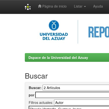
Página de inicio
Listar
Ayuda
Skip
navigation
Dspace de la Universidad del Azuay
Buscar
Buscar:
por
Filtros actuales: