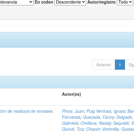
En orden
Autor/registro
Anterior
1
Si
Autor(es)
tión de residuos de envases
Pinos, Juan
;
Puig Ventosa, Ignasi
;
Ba
Fernanda
;
Quezada, Fanny
;
Delgado,
Gabriela
;
Orellana, Nataly
;
Saquisilí, S
Quindi, Toa
;
Chacón Vintimilla, Gusta