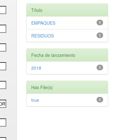
Título
EMPAQUES
1
RESIDUOS
1
Fecha de lanzamiento
2018
1
Has File(s)
true
1