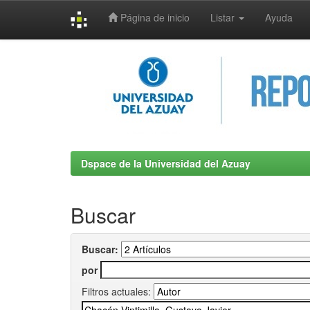
Página de inicio
Listar
Ayuda
Skip
navigation
Dspace de la Universidad del Azuay
Buscar
Buscar:
por
Filtros actuales: