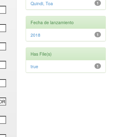
Quindi, Toa
1
Fecha de lanzamiento
2018
1
Has File(s)
true
1