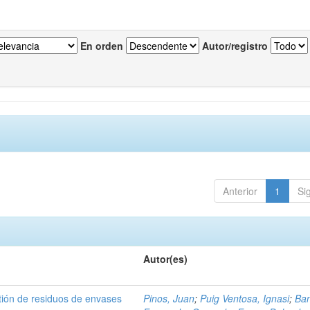
En orden
Autor/registro
Anterior
1
Si
Autor(es)
tión de residuos de envases
Pinos, Juan
;
Puig Ventosa, Ignasi
;
Ba