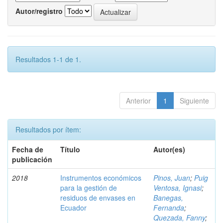
Autor/registro
Resultados 1-1 de 1.
Anterior
1
Siguiente
Resultados por ítem:
Fecha de
Título
Autor(es)
publicación
2018
Instrumentos económicos
Pinos, Juan
;
Puig
para la gestión de
Ventosa, Ignasi
;
residuos de envases en
Banegas,
Ecuador
Fernanda
;
Quezada, Fanny
;