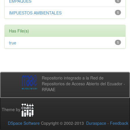
EMPAQUES
1
IMPUESTOS AMBIENTALES
1
Has File(s)
true
1
Repositorio integrado a la Red de
Repositorios de Acceso Abierto del Ecuador -
RRAAE
Theme by
DSpace Software
Copyright © 2002-2013
Duraspace
-
Feedback