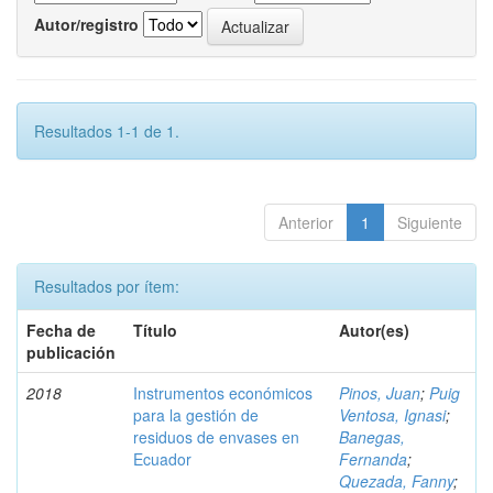
Autor/registro
Resultados 1-1 de 1.
Anterior
1
Siguiente
Resultados por ítem:
Fecha de
Título
Autor(es)
publicación
2018
Instrumentos económicos
Pinos, Juan
;
Puig
para la gestión de
Ventosa, Ignasi
;
residuos de envases en
Banegas,
Ecuador
Fernanda
;
Quezada, Fanny
;