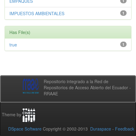
EMPAQUES
1
IMPUESTOS AMBIENTALES
1
Has File(s)
true
1
Repositorio integrado a la Red de
Repositorios de Acceso Abierto del Ecuador -
RRAAE
Theme by
DSpace Software
Copyright © 2002-2013
Duraspace
-
Feedback