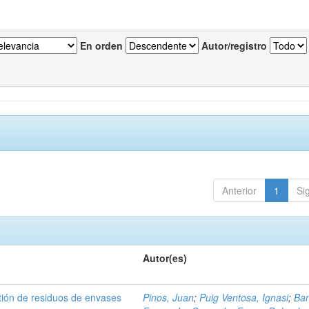
En orden
Autor/registro
Anterior
1
Si
Autor(es)
tión de residuos de envases
Pinos, Juan
;
Puig Ventosa, Ignasi
;
Ba