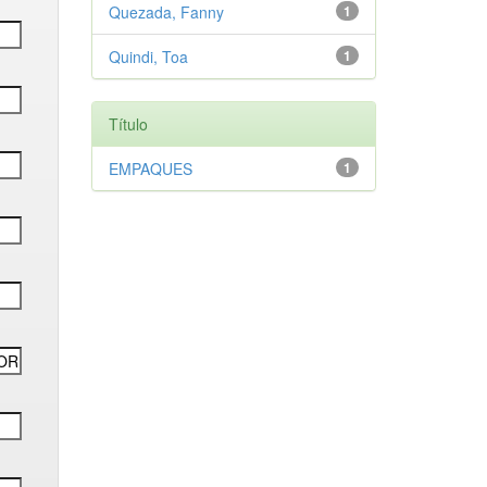
Quezada, Fanny
1
Quindi, Toa
1
Título
EMPAQUES
1