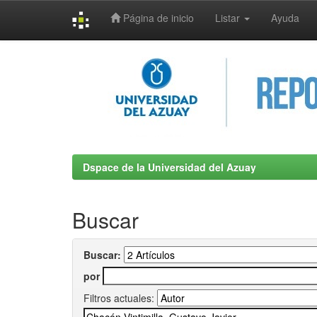
Página de inicio
Listar
Ayuda
Skip
navigation
Dspace de la Universidad del Azuay
Buscar
Buscar:
por
Filtros actuales: