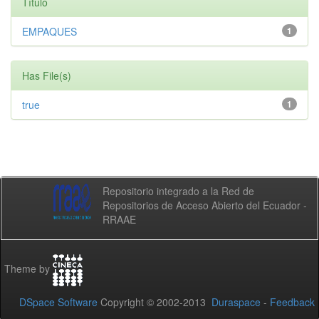
Título
EMPAQUES
1
Has File(s)
true
1
Repositorio integrado a la Red de
Repositorios de Acceso Abierto del Ecuador -
RRAAE
Theme by
DSpace Software
Copyright © 2002-2013
Duraspace
-
Feedback