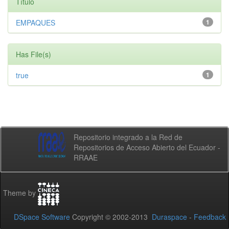
Título
EMPAQUES
1
Has File(s)
true
1
Repositorio integrado a la Red de
Repositorios de Acceso Abierto del Ecuador -
RRAAE
Theme by
DSpace Software
Copyright © 2002-2013
Duraspace
-
Feedback