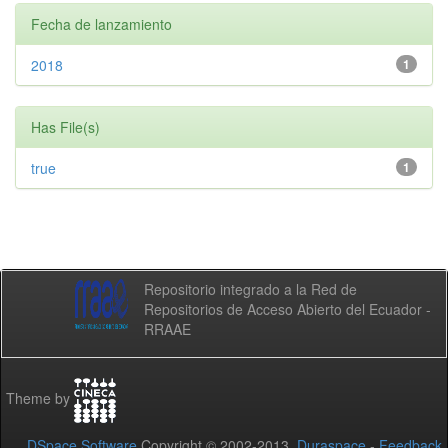
Fecha de lanzamiento
2018
1
Has File(s)
true
1
Repositorio integrado a la Red de
Repositorios de Acceso Abierto del Ecuador -
RRAAE
Theme by
DSpace Software
Copyright © 2002-2013
Duraspace
-
Feedback