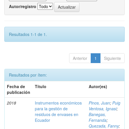
Autor/registro
Resultados 1-1 de 1.
Anterior
1
Siguiente
Resultados por ítem:
Fecha de
Título
Autor(es)
publicación
2018
Instrumentos económicos
Pinos, Juan
;
Puig
para la gestión de
Ventosa, Ignasi
;
residuos de envases en
Banegas,
Ecuador
Fernanda
;
Quezada, Fanny
;