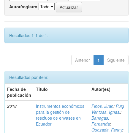
Autor/registro
Resultados 1-1 de 1.
Anterior
1
Siguiente
Resultados por ítem:
Fecha de
Título
Autor(es)
publicación
2018
Instrumentos económicos
Pinos, Juan
;
Puig
para la gestión de
Ventosa, Ignasi
;
residuos de envases en
Banegas,
Ecuador
Fernanda
;
Quezada, Fanny
;