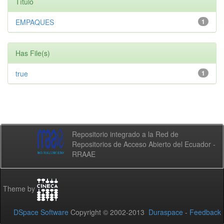
Título
EMPAQUES
1
Has File(s)
true
1
Repositorio integrado a la Red de
Repositorios de Acceso Abierto del Ecuador -
RRAAE
Theme by
DSpace Software
Copyright © 2002-2013
Duraspace
-
Feedback