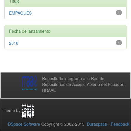
Título
EMPAQUES
1
Fecha de lanzamiento
2018
1
Repositorio integrado a la Red de
Repositorios de Acceso Abierto del Ecuador -
RRAAE
Theme by
DSpace Software
Copyright © 2002-2013
Duraspace
-
Feedback