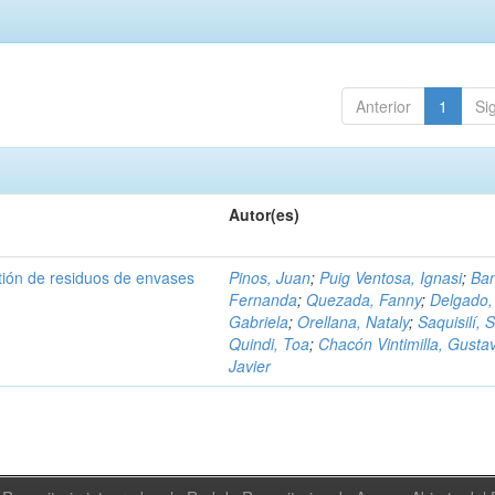
Anterior
1
Si
Autor(es)
tión de residuos de envases
Pinos, Juan
;
Puig Ventosa, Ignasi
;
Ba
Fernanda
;
Quezada, Fanny
;
Delgado,
Gabriela
;
Orellana, Nataly
;
Saquisilí, S
Quindi, Toa
;
Chacón Vintimilla, Gusta
Javier