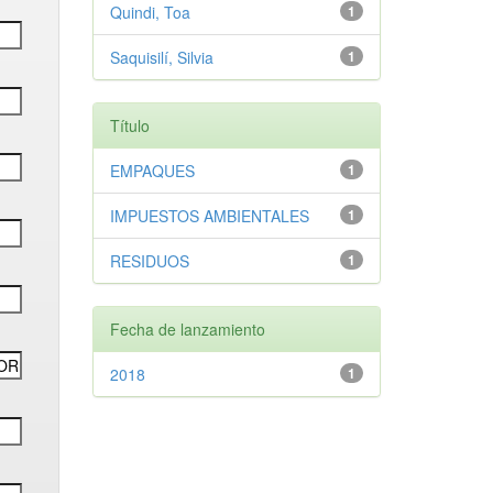
Quindi, Toa
1
Saquisilí, Silvia
1
Título
EMPAQUES
1
IMPUESTOS AMBIENTALES
1
RESIDUOS
1
Fecha de lanzamiento
2018
1