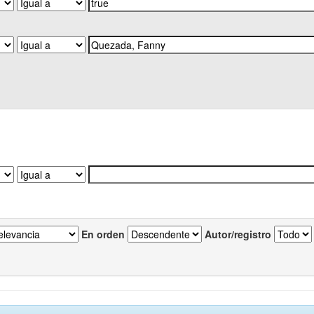
En orden
Autor/registro