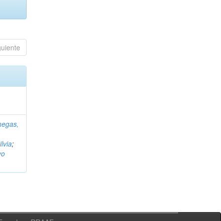
guiente
negas,
ilvia
;
vo