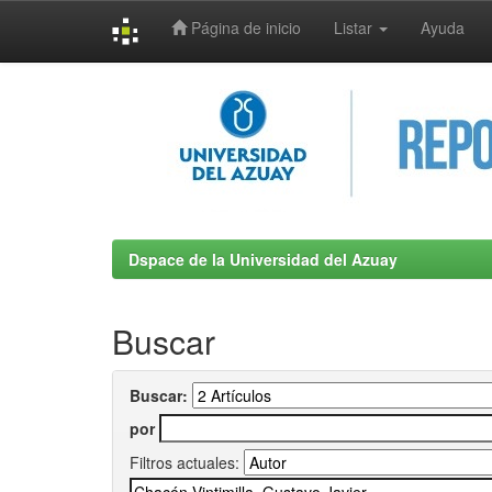
Página de inicio
Listar
Ayuda
Skip
navigation
Dspace de la Universidad del Azuay
Buscar
Buscar:
por
Filtros actuales: