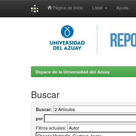
Página de inicio
Listar
Ayuda
Skip
navigation
Dspace de la Universidad del Azuay
Buscar
Buscar:
por
Filtros actuales: