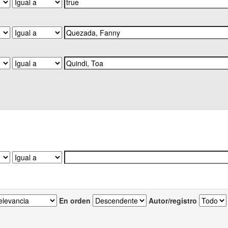
En orden
Autor/registro