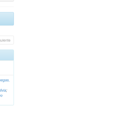
guiente
negas,
ilvia
;
vo