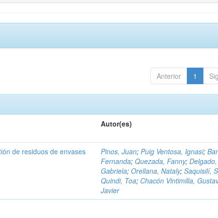
Anterior
1
Si
Autor(es)
tión de residuos de envases
Pinos, Juan
;
Puig Ventosa, Ignasi
;
Ba
Fernanda
;
Quezada, Fanny
;
Delgado,
Gabriela
;
Orellana, Nataly
;
Saquisilí, S
Quindi, Toa
;
Chacón Vintimilla, Gusta
Javier