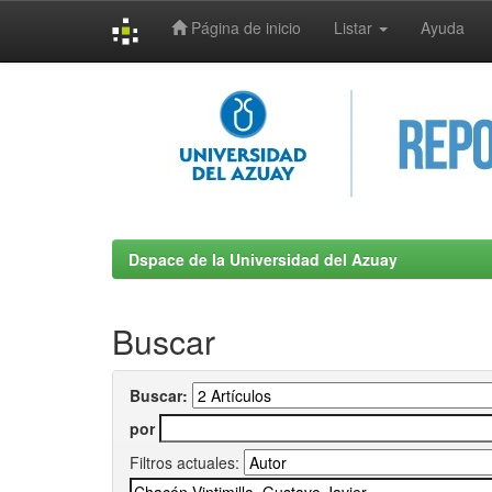
Página de inicio
Listar
Ayuda
Skip
navigation
Dspace de la Universidad del Azuay
Buscar
Buscar:
por
Filtros actuales: