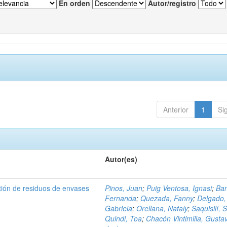
En orden
Autor/registro
Anterior
1
Si
Autor(es)
tión de residuos de envases
Pinos, Juan
;
Puig Ventosa, Ignasi
;
Ba
Fernanda
;
Quezada, Fanny
;
Delgado,
Gabriela
;
Orellana, Nataly
;
Saquisilí, S
Quindi, Toa
;
Chacón Vintimilla, Gusta