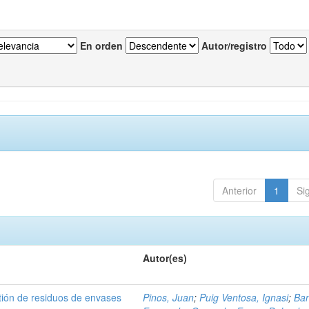
En orden
Autor/registro
Anterior
1
Si
Autor(es)
tión de residuos de envases
Pinos, Juan
;
Puig Ventosa, Ignasi
;
Ba