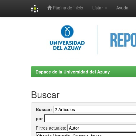
Página de inicio
Listar
Ayuda
Skip
navigation
Dspace de la Universidad del Azuay
Buscar
Buscar:
por
Filtros actuales: