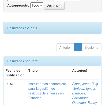
Autor/registro
Resultados 1-1 de 1.
Anterior
1
Siguiente
Resultados por ítem:
Fecha de
Título
Autor(es)
publicación
2018
Instrumentos económicos
Pinos, Juan
;
Puig
para la gestión de
Ventosa, Ignasi
;
residuos de envases en
Banegas,
Ecuador
Fernanda
;
Quezada, Fanny
;