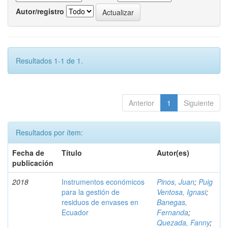
Autor/registro
Resultados 1-1 de 1.
Anterior
1
Siguiente
Resultados por ítem:
Fecha de
Título
Autor(es)
publicación
2018
Instrumentos económicos
Pinos, Juan
;
Puig
para la gestión de
Ventosa, Ignasi
;
residuos de envases en
Banegas,
Ecuador
Fernanda
;
Quezada, Fanny
;