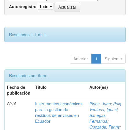
Autor/registro
Resultados 1-1 de 1.
Anterior
1
Siguiente
Resultados por ítem:
Fecha de
Título
Autor(es)
publicación
2018
Instrumentos económicos
Pinos, Juan
;
Puig
para la gestión de
Ventosa, Ignasi
;
residuos de envases en
Banegas,
Ecuador
Fernanda
;
Quezada, Fanny
;