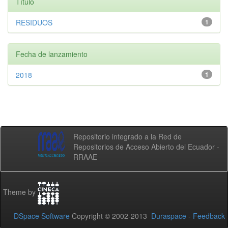
Título
RESIDUOS
1
Fecha de lanzamiento
2018
1
Repositorio integrado a la Red de
Repositorios de Acceso Abierto del Ecuador -
RRAAE
Theme by
DSpace Software
Copyright © 2002-2013
Duraspace
-
Feedback