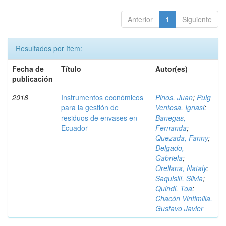
Anterior
1
Siguiente
Resultados por ítem:
Fecha de
Título
Autor(es)
publicación
2018
Instrumentos económicos
Pinos, Juan
;
Puig
para la gestión de
Ventosa, Ignasi
;
residuos de envases en
Banegas,
Ecuador
Fernanda
;
Quezada, Fanny
;
Delgado,
Gabriela
;
Orellana, Nataly
;
Saquisilí, Silvia
;
Quindi, Toa
;
Chacón Vintimilla,
Gustavo Javier