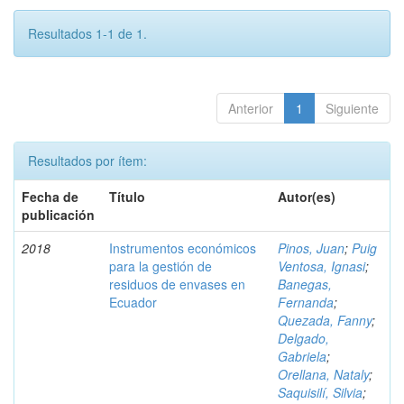
Resultados 1-1 de 1.
Anterior
1
Siguiente
Resultados por ítem:
Fecha de
Título
Autor(es)
publicación
2018
Instrumentos económicos
Pinos, Juan
;
Puig
para la gestión de
Ventosa, Ignasi
;
residuos de envases en
Banegas,
Ecuador
Fernanda
;
Quezada, Fanny
;
Delgado,
Gabriela
;
Orellana, Nataly
;
Saquisilí, Silvia
;