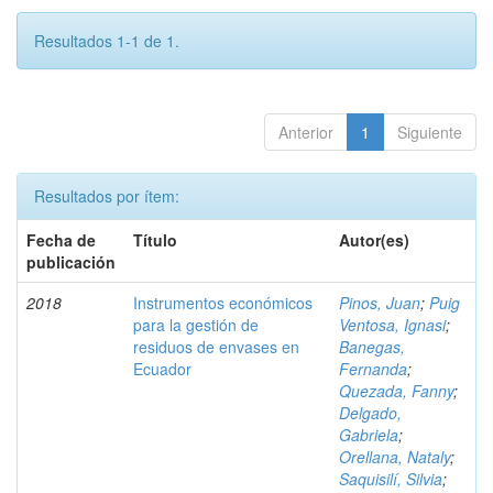
Resultados 1-1 de 1.
Anterior
1
Siguiente
Resultados por ítem:
Fecha de
Título
Autor(es)
publicación
2018
Instrumentos económicos
Pinos, Juan
;
Puig
para la gestión de
Ventosa, Ignasi
;
residuos de envases en
Banegas,
Ecuador
Fernanda
;
Quezada, Fanny
;
Delgado,
Gabriela
;
Orellana, Nataly
;
Saquisilí, Silvia
;