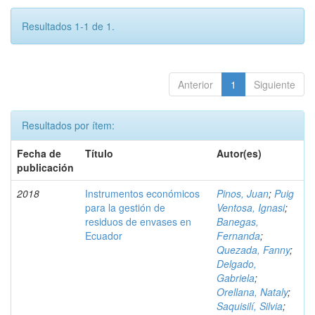
Resultados 1-1 de 1.
Anterior
1
Siguiente
Resultados por ítem:
Fecha de
Título
Autor(es)
publicación
2018
Instrumentos económicos
Pinos, Juan
;
Puig
para la gestión de
Ventosa, Ignasi
;
residuos de envases en
Banegas,
Ecuador
Fernanda
;
Quezada, Fanny
;
Delgado,
Gabriela
;
Orellana, Nataly
;
Saquisilí, Silvia
;