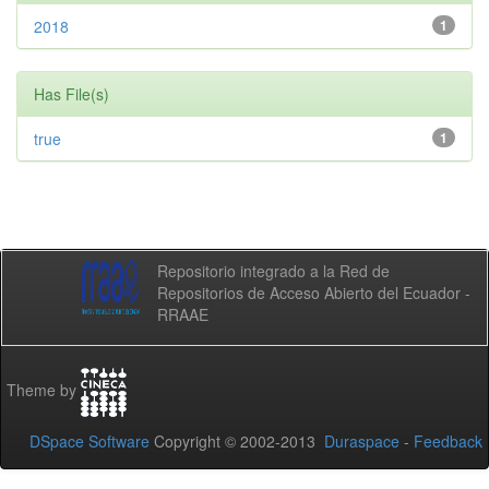
2018
1
Has File(s)
true
1
Repositorio integrado a la Red de
Repositorios de Acceso Abierto del Ecuador -
RRAAE
Theme by
DSpace Software
Copyright © 2002-2013
Duraspace
-
Feedback