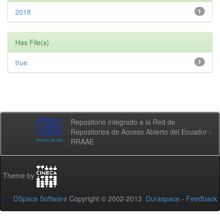
2018
1
Has File(s)
true
1
Repositorio integrado a la Red de
Repositorios de Acceso Abierto del Ecuador -
RRAAE
Theme by
DSpace Software
Copyright © 2002-2013
Duraspace
-
Feedback