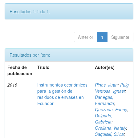
Resultados 1-1 de 1.
Anterior
1
Siguiente
Resultados por ítem:
Fecha de
Título
Autor(es)
publicación
2018
Instrumentos económicos
Pinos, Juan
;
Puig
para la gestión de
Ventosa, Ignasi
;
residuos de envases en
Banegas,
Ecuador
Fernanda
;
Quezada, Fanny
;
Delgado,
Gabriela
;
Orellana, Nataly
;
Saquisilí, Silvia
;