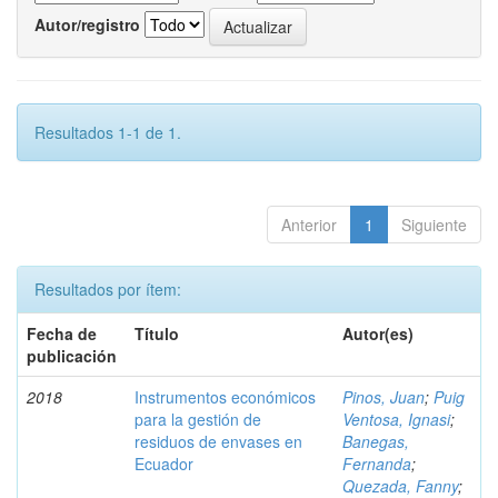
Autor/registro
Resultados 1-1 de 1.
Anterior
1
Siguiente
Resultados por ítem:
Fecha de
Título
Autor(es)
publicación
2018
Instrumentos económicos
Pinos, Juan
;
Puig
para la gestión de
Ventosa, Ignasi
;
residuos de envases en
Banegas,
Ecuador
Fernanda
;
Quezada, Fanny
;