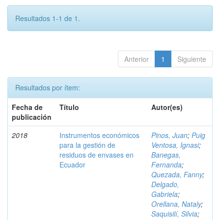
Resultados 1-1 de 1.
Anterior
1
Siguiente
Resultados por ítem:
Fecha de
Título
Autor(es)
publicación
2018
Instrumentos económicos
Pinos, Juan
;
Puig
para la gestión de
Ventosa, Ignasi
;
residuos de envases en
Banegas,
Ecuador
Fernanda
;
Quezada, Fanny
;
Delgado,
Gabriela
;
Orellana, Nataly
;
Saquisilí, Silvia
;