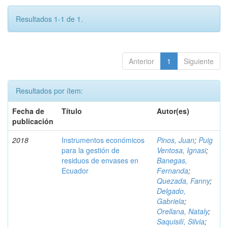
Resultados 1-1 de 1.
Anterior
1
Siguiente
Resultados por ítem:
Fecha de
Título
Autor(es)
publicación
2018
Instrumentos económicos
Pinos, Juan
;
Puig
para la gestión de
Ventosa, Ignasi
;
residuos de envases en
Banegas,
Ecuador
Fernanda
;
Quezada, Fanny
;
Delgado,
Gabriela
;
Orellana, Nataly
;
Saquisilí, Silvia
;