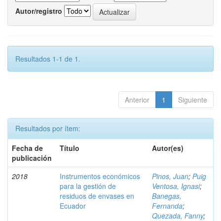
Autor/registro
Resultados 1-1 de 1.
Anterior
1
Siguiente
Resultados por ítem:
Fecha de
Título
Autor(es)
publicación
2018
Instrumentos económicos
Pinos, Juan
;
Puig
para la gestión de
Ventosa, Ignasi
;
residuos de envases en
Banegas,
Ecuador
Fernanda
;
Quezada, Fanny
;