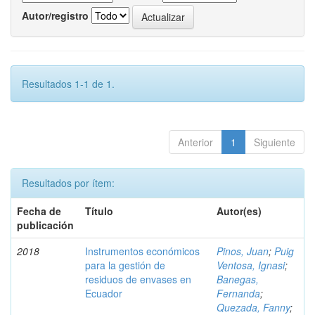
Autor/registro
Resultados 1-1 de 1.
Anterior
1
Siguiente
Resultados por ítem:
Fecha de
Título
Autor(es)
publicación
2018
Instrumentos económicos
Pinos, Juan
;
Puig
para la gestión de
Ventosa, Ignasi
;
residuos de envases en
Banegas,
Ecuador
Fernanda
;
Quezada, Fanny
;