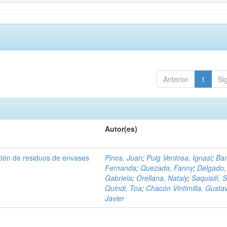
Anterior
1
Si
Autor(es)
tión de residuos de envases
Pinos, Juan
;
Puig Ventosa, Ignasi
;
Ba
Fernanda
;
Quezada, Fanny
;
Delgado,
Gabriela
;
Orellana, Nataly
;
Saquisilí, S
Quindi, Toa
;
Chacón Vintimilla, Gusta
Javier