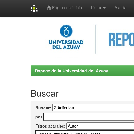
Página de inicio
Listar
Ayuda
Skip
navigation
Dspace de la Universidad del Azuay
Buscar
Buscar:
por
Filtros actuales: