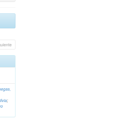
guiente
negas,
ilvia
;
vo