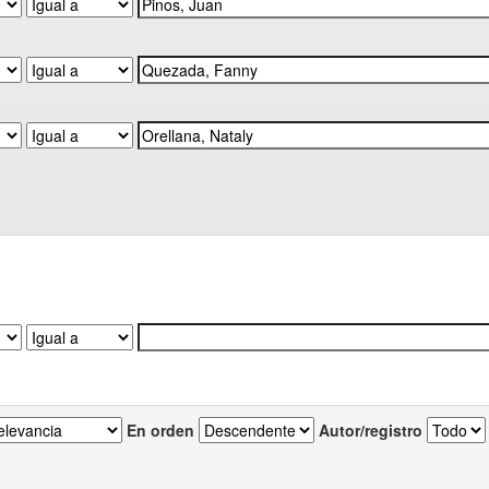
En orden
Autor/registro