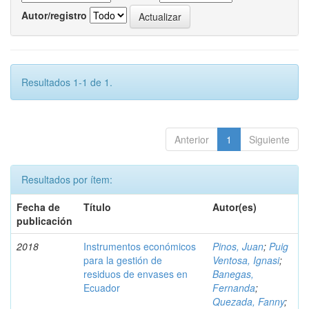
Autor/registro
Resultados 1-1 de 1.
Anterior
1
Siguiente
Resultados por ítem:
Fecha de
Título
Autor(es)
publicación
2018
Instrumentos económicos
Pinos, Juan
;
Puig
para la gestión de
Ventosa, Ignasi
;
residuos de envases en
Banegas,
Ecuador
Fernanda
;
Quezada, Fanny
;