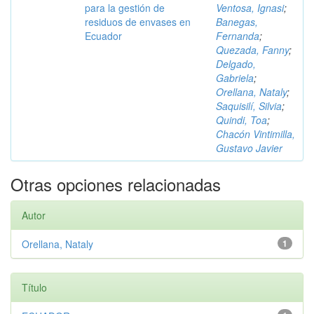
para la gestión de
Ventosa, Ignasi
;
residuos de envases en
Banegas,
Ecuador
Fernanda
;
Quezada, Fanny
;
Delgado,
Gabriela
;
Orellana, Nataly
;
Saquisilí, Silvia
;
Quindi, Toa
;
Chacón Vintimilla,
Gustavo Javier
Otras opciones relacionadas
Autor
Orellana, Nataly
1
Título