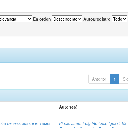
En orden
Autor/registro
Anterior
1
Si
Autor(es)
tión de residuos de envases
Pinos, Juan
;
Puig Ventosa, Ignasi
;
Ba