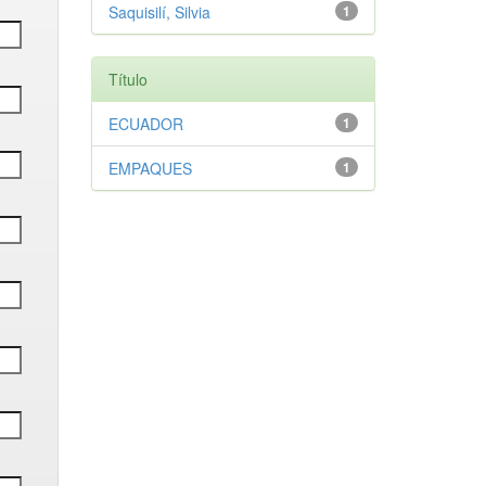
Saquisilí, Silvia
1
Título
ECUADOR
1
EMPAQUES
1