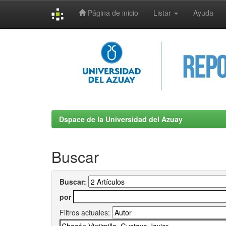
Página de inicio
Listar
Ayuda
Skip
navigation
Dspace de la Universidad del Azuay
Buscar
Buscar:
por
Filtros actuales: