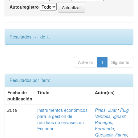
Autor/registro
Resultados 1-1 de 1.
Anterior
1
Siguiente
Resultados por ítem:
Fecha de
Título
Autor(es)
publicación
2018
Instrumentos económicos
Pinos, Juan
;
Puig
para la gestión de
Ventosa, Ignasi
;
residuos de envases en
Banegas,
Ecuador
Fernanda
;
Quezada, Fanny
;