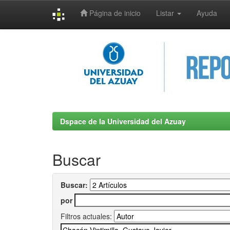
Página de inicio
Listar
Ayuda
Skip
navigation
Dspace de la Universidad del Azuay
Buscar
Buscar:
por
Filtros actuales: