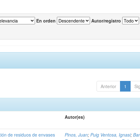
En orden
Autor/registro
Anterior
1
Si
Autor(es)
tión de residuos de envases
Pinos, Juan
;
Puig Ventosa, Ignasi
;
Ba