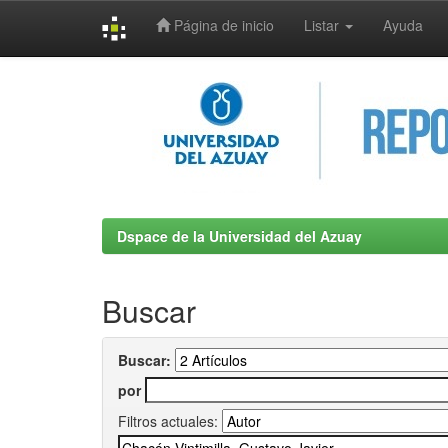
Página de inicio
Listar
Ayuda
Skip
navigation
Dspace de la Universidad del Azuay
Buscar
Buscar:
por
Filtros actuales: