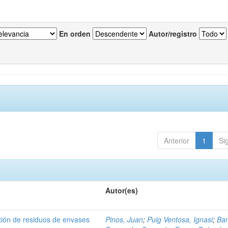
En orden
Autor/registro
Anterior
1
Si
Autor(es)
tión de residuos de envases
Pinos, Juan
;
Puig Ventosa, Ignasi
;
Ba