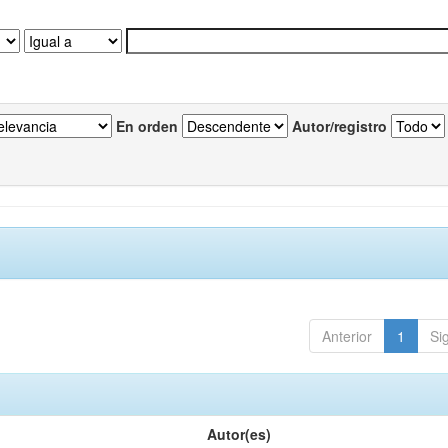
En orden
Autor/registro
Anterior
1
Si
Autor(es)