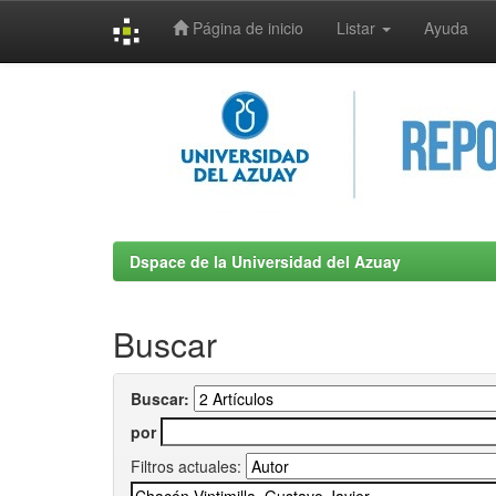
Página de inicio
Listar
Ayuda
Skip
navigation
Dspace de la Universidad del Azuay
Buscar
Buscar:
por
Filtros actuales: