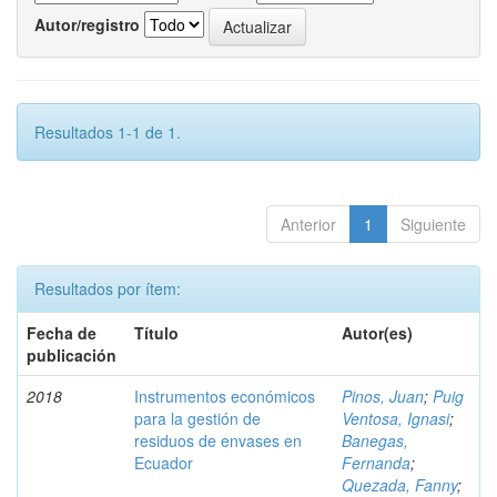
Autor/registro
Resultados 1-1 de 1.
Anterior
1
Siguiente
Resultados por ítem:
Fecha de
Título
Autor(es)
publicación
2018
Instrumentos económicos
Pinos, Juan
;
Puig
para la gestión de
Ventosa, Ignasi
;
residuos de envases en
Banegas,
Ecuador
Fernanda
;
Quezada, Fanny
;