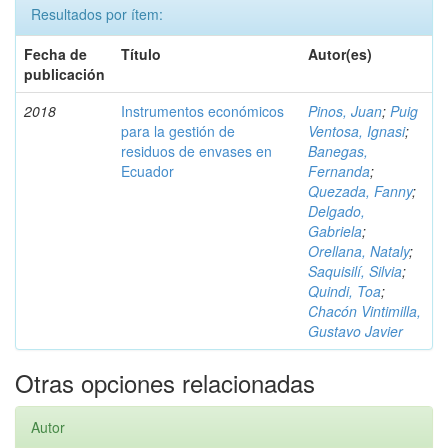
Resultados por ítem:
Fecha de
Título
Autor(es)
publicación
2018
Instrumentos económicos
Pinos, Juan
;
Puig
para la gestión de
Ventosa, Ignasi
;
residuos de envases en
Banegas,
Ecuador
Fernanda
;
Quezada, Fanny
;
Delgado,
Gabriela
;
Orellana, Nataly
;
Saquisilí, Silvia
;
Quindi, Toa
;
Chacón Vintimilla,
Gustavo Javier
Otras opciones relacionadas
Autor