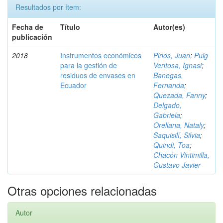
Resultados por ítem:
Fecha de
Título
Autor(es)
publicación
2018
Instrumentos económicos
Pinos, Juan
;
Puig
para la gestión de
Ventosa, Ignasi
;
residuos de envases en
Banegas,
Ecuador
Fernanda
;
Quezada, Fanny
;
Delgado,
Gabriela
;
Orellana, Nataly
;
Saquisilí, Silvia
;
Quindi, Toa
;
Chacón Vintimilla,
Gustavo Javier
Otras opciones relacionadas
Autor