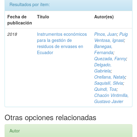
Resultados por ítem:
Fecha de
Título
Autor(es)
publicación
2018
Instrumentos económicos
Pinos, Juan
;
Puig
para la gestión de
Ventosa, Ignasi
;
residuos de envases en
Banegas,
Ecuador
Fernanda
;
Quezada, Fanny
;
Delgado,
Gabriela
;
Orellana, Nataly
;
Saquisilí, Silvia
;
Quindi, Toa
;
Chacón Vintimilla,
Gustavo Javier
Otras opciones relacionadas
Autor