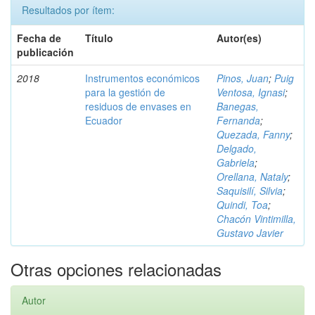
Resultados por ítem:
Fecha de
Título
Autor(es)
publicación
2018
Instrumentos económicos
Pinos, Juan
;
Puig
para la gestión de
Ventosa, Ignasi
;
residuos de envases en
Banegas,
Ecuador
Fernanda
;
Quezada, Fanny
;
Delgado,
Gabriela
;
Orellana, Nataly
;
Saquisilí, Silvia
;
Quindi, Toa
;
Chacón Vintimilla,
Gustavo Javier
Otras opciones relacionadas
Autor