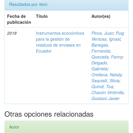
Resultados por ítem:
Fecha de
Título
Autor(es)
publicación
2018
Instrumentos económicos
Pinos, Juan
;
Puig
para la gestión de
Ventosa, Ignasi
;
residuos de envases en
Banegas,
Ecuador
Fernanda
;
Quezada, Fanny
;
Delgado,
Gabriela
;
Orellana, Nataly
;
Saquisilí, Silvia
;
Quindi, Toa
;
Chacón Vintimilla,
Gustavo Javier
Otras opciones relacionadas
Autor