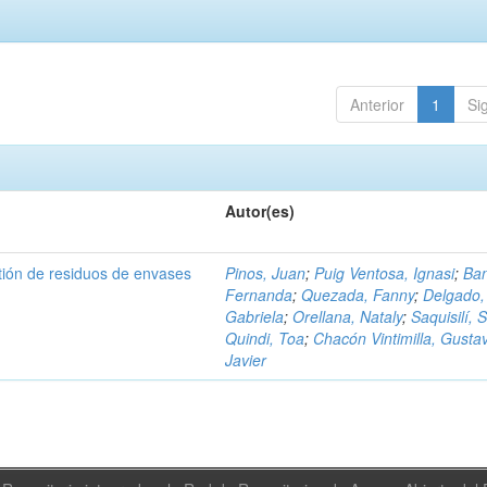
Anterior
1
Si
Autor(es)
tión de residuos de envases
Pinos, Juan
;
Puig Ventosa, Ignasi
;
Ba
Fernanda
;
Quezada, Fanny
;
Delgado,
Gabriela
;
Orellana, Nataly
;
Saquisilí, S
Quindi, Toa
;
Chacón Vintimilla, Gusta
Javier