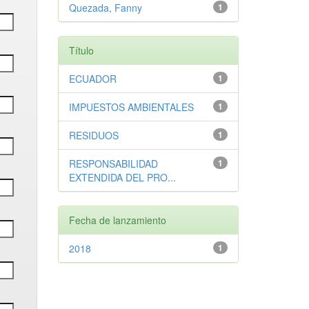
Quezada, Fanny
1
Título
ECUADOR
1
IMPUESTOS AMBIENTALES
1
RESIDUOS
1
RESPONSABILIDAD
1
EXTENDIDA DEL PRO...
Fecha de lanzamiento
2018
1