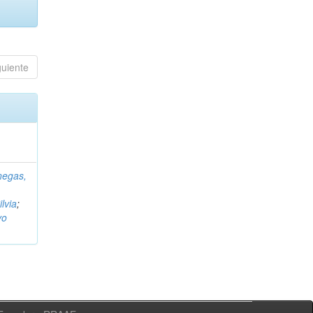
guiente
negas,
ilvia
;
vo