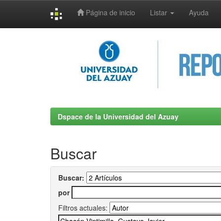
Página de inicio
Listar
Ayuda
Skip
navigation
Dspace de la Universidad del Azuay
Buscar
Buscar:
por
Filtros actuales: