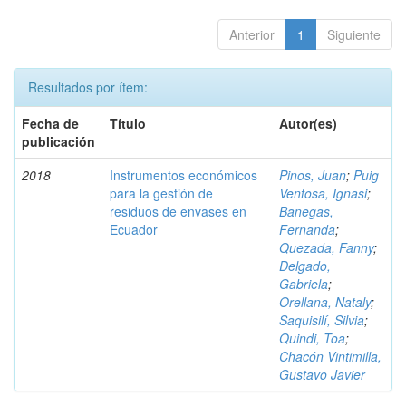
Anterior
1
Siguiente
Resultados por ítem:
Fecha de
Título
Autor(es)
publicación
2018
Instrumentos económicos
Pinos, Juan
;
Puig
para la gestión de
Ventosa, Ignasi
;
residuos de envases en
Banegas,
Ecuador
Fernanda
;
Quezada, Fanny
;
Delgado,
Gabriela
;
Orellana, Nataly
;
Saquisilí, Silvia
;
Quindi, Toa
;
Chacón Vintimilla,
Gustavo Javier