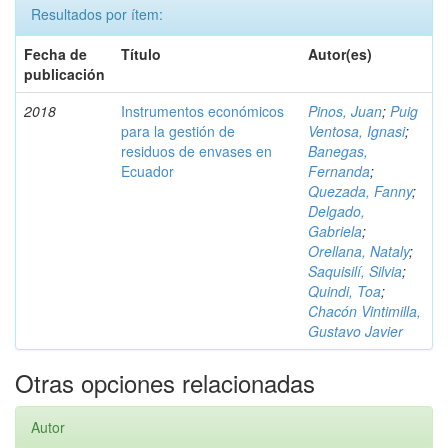
Resultados por ítem:
Fecha de
Título
Autor(es)
publicación
2018
Instrumentos económicos
Pinos, Juan
;
Puig
para la gestión de
Ventosa, Ignasi
;
residuos de envases en
Banegas,
Ecuador
Fernanda
;
Quezada, Fanny
;
Delgado,
Gabriela
;
Orellana, Nataly
;
Saquisilí, Silvia
;
Quindi, Toa
;
Chacón Vintimilla,
Gustavo Javier
Otras opciones relacionadas
Autor